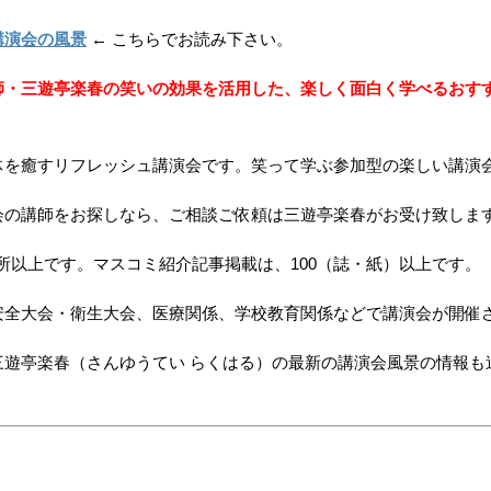
講演会の風景
← こちらでお読み下さい。
師・三遊亭楽春の笑いの効果を活用した、楽しく面白く学べるおす
体を癒すリフレッシュ講演会です。笑って学ぶ参加型の楽しい講演
会の講師をお探しなら、ご相談ご依頼は三遊亭楽春がお受け致しま
ヶ所以上です。マスコミ紹介記事掲載は、100（誌・紙）以上です。
安全大会・衛生大会、医療関係、学校教育関係などで講演会が開催
遊亭楽春（さんゆうてい らくはる）の最新の講演会風景の情報も追