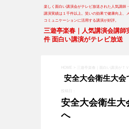
楽しく面白い講演会がテレビ放送された人気講師
講演実績は１千件以上。笑いの効果で健康向上、
コミュニケーションに活用する講演が好評。
三遊亭楽春｜人気講演会講師
件 面白い講演がテレビ放送
HOME
>
三遊亭楽春｜面白い講演がＴＶ
安全大会衛生大会
投稿日：
安全大会衛生大
へ