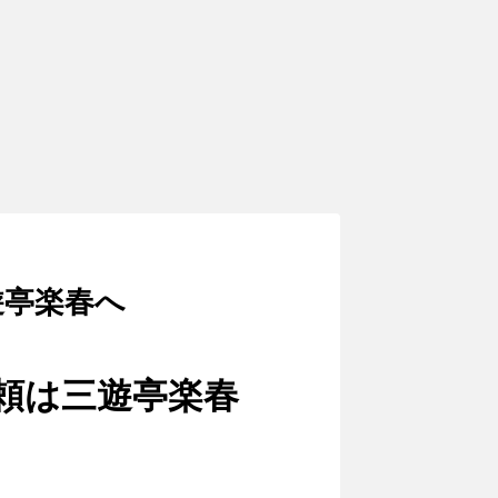
遊亭楽春へ
頼は三遊亭楽春